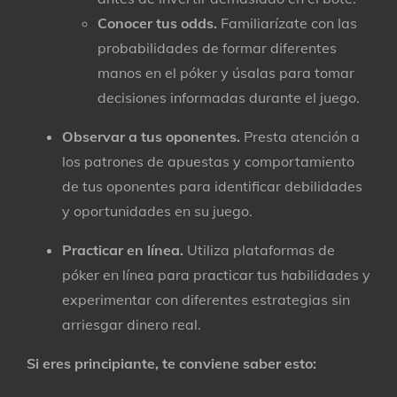
Conocer tus odds.
Familiarízate con las
probabilidades de formar diferentes
manos en el póker y úsalas para tomar
decisiones informadas durante el juego.
Observar a tus oponentes.
Presta atención a
los patrones de apuestas y comportamiento
de tus oponentes para identificar debilidades
y oportunidades en su juego.
Practicar en línea.
Utiliza plataformas de
póker en línea para practicar tus habilidades y
experimentar con diferentes estrategias sin
arriesgar dinero real.
Si eres principiante, te conviene saber esto: