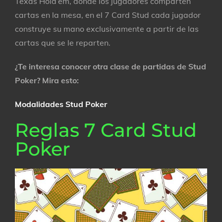
Texas Hold’em, donde los jugadores comparten
cartas en la mesa, en el 7 Card Stud cada jugador
construye su mano exclusivamente a partir de las
cartas que se le reparten.
¿Te interesa conocer otra clase de partidas de Stud
Poker? Mira esto:
Modalidades Stud Poker
Reglas 7 Card Stud
Poker