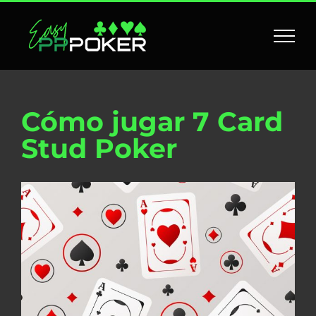
Skip
to
content
Cómo jugar 7 Card
Stud Poker
Ver
imagen
más
grande