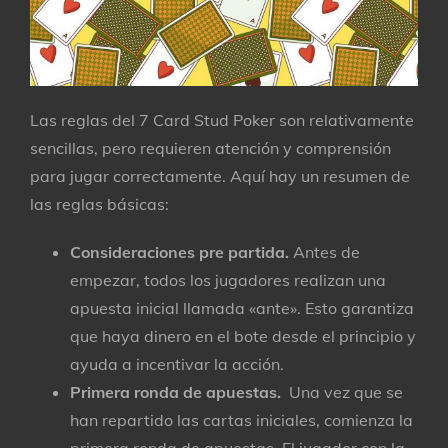
Las reglas del 7 Card Stud Poker son relativamente
sencillas, pero requieren atención y comprensión
para jugar correctamente. Aquí hay un resumen de
las reglas básicas:
Consideraciones pre partida.
Antes de
empezar, todos los jugadores realizan una
apuesta inicial llamada «ante». Esto garantiza
que haya dinero en el bote desde el principio y
ayuda a incentivar la acción.
Primera ronda de apuestas.
Una vez que se
han repartido las cartas iniciales, comienza la