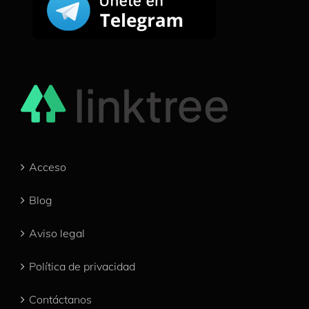
Acceso
Blog
Aviso legal
Política de privacidad
Contáctanos