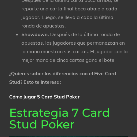
Después de la última carta boca arriba, se
reparte una carta final boca abajo a cada
jugador. Luego, se lleva a cabo la última
ronda de apuestas.
Showdown.
Después de la última ronda de
apuestas, los jugadores que permanezcan en
la mano muestran sus cartas. El jugador con la
mejor mano de cinco cartas gana el bote.
¿Quieres saber las diferencias con el Five Card
Stud? Esto te interesa:
Cómo jugar 5 Card Stud Poker
Estrategia 7 Card
Stud Poker