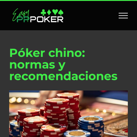
Skip
to
content
Póker chino:
normas y
recomendaciones
Ver
imagen
más
grande