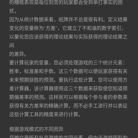
的糟糕表现是每位刻苦的玩家都会受到单打事实的困
扰，
因为从统计数据来看，纸牌并不总是很有利。定义结果
变化的变量称为“⽅差”，它建⽴了不和谐的数字索引，
以量化您应该获得的理论结果与实际获得的理论结果之
间
的差异。
要计算玩家的变量，您必须处理游戏的三个统计元素：
胜率，标准差和⼿数。这三个数据可以使玩家获得有关
未来预期获胜的预测。要执⾏这些计算，您可以使⽤⽅
差计算器，该计算器使⽤这三个数据来获取使您知道预
期偏差率的预测。这样就可以根据每个参与者的参数来
获得有关⽅差率的精确计算，⽽不必⼿⼯进⾏并以表征
这些计算⼯具的精度来进⾏计算。
根据游戏模式的不同⽽异
尽管它是所有扑克游戏的共同元素，但由于游戏固有的