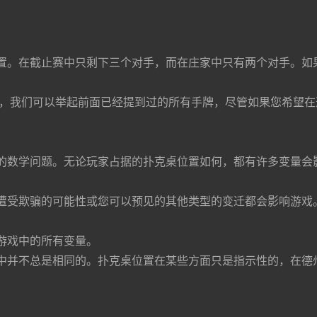
置。在截⽌赛中只剩下三个对⼿，⽽在庄家中只有两个对⼿。如
净，我们可以举起前⾯已经提到过的所有⼿牌，尽管如果您希望
的数学问题。⽆论玩家占据的扑克桌位置如何，都有许多变量会
遭受欺骗的可能性或您可以预⻅的其他类型的变迁都会影响游戏
游戏中的所有变量。
中并不总是相同的。扑克桌位置在某些⽅⾯只是指示性的，在德