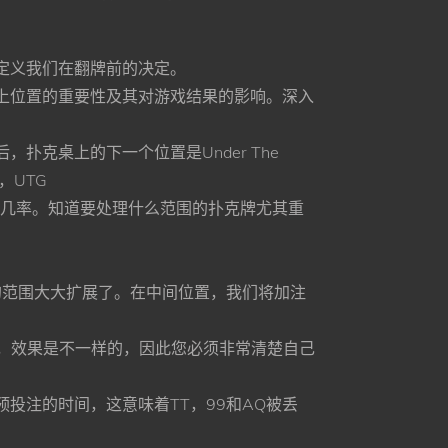
定义我们在翻牌前的决定。
上位置的重要性及其对游戏结果的影响。深⼊
克桌上的下⼀个位置是Under The
，UTG
⼿牌的⼏率。知道要处理什么范围的扑克牌尤其重
⼿的范围⼤⼤扩展了。在中间位置，我们将加注
n之后，效果是不⼀样的，因此您必须⾮常清楚⾃⼰
投注的时间，这意味着TT，99和AQ被丢