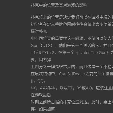
扑克中的位置及其对游戏的影响
扑克桌上的位置是决定我们可以在游戏中玩的
初学者在定义⼿牌范围时往往会做出太多简单
探讨扑克
中不同位置的重要性这⼀问题，不仅可以使⼈们
Gun（UTG）。他们是第⼀个说话的⼈，并且
+1和UTG +2，在第⼀个《 Unter T
要，因为捍
卫四分之⼀牌是很常⻅的，⽽且这是⼀个不稳
在层次结构中，Cutof和Dealer之前的
JJ，QQ，
KK，AA和AK，以及TT，99或AQ。应该注
在游戏最后
时刻之前所占据的扑克位置到达。此时，桌上
弃。如果加薪