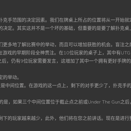
扑克⼿范围的决定因素。我们在牌桌上所占的位置将从⼀开始就
的决定。其实这并不是⼀个坏的基础，但重要的是要了解扑克桌
更多地了解⽐赛中的举动，⽽且可以增加获胜的机会。盲注之后，扑
在游戏的早期阶段全神贯注。在10位玩家的桌⼦上，其中有UTG
he Gun》之后，仍有9位玩家需要发⾔，这增加了其中⼀个拥有更好
定的举动。
三个位置是中间位置。在游戏的这⼀点上，剩下的对⼿更少了，扑克
意的是，如果三个中间位置位于截⽌点之前或Under The Gu
剩下的玩家越来越少，此外，他们将在您之前讲话。现在是进⾏预