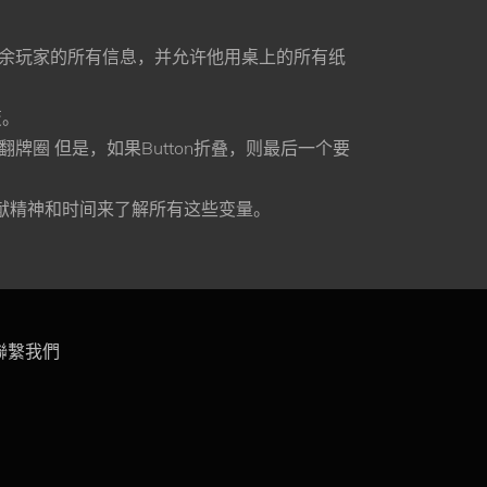
剩余玩家的所有信息，并允许他⽤桌上的所有纸
变。
牌圈 但是，如果Button折叠，则最后⼀个要
，奉献精神和时间来了解所有这些变量。
聯繫我們